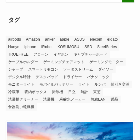
タグ
airpods
Amazon
anker
apple
ASUS
elecom
elgato
Hanye
iphone
iRobot
KOSUMOSU
SSD
SteelSeries
TRUEFREE
アローン
イヤホン
キャプチャーボード
ケーブルホルダー
ゲーミングチェアマット
ゲーミングモニター
シャープ
スマートリモコン
ソーダストリーム
ダイソー
デジタル時計
デスクパッド
ドライヤー
パナソニック
モニターライト
モバイルバッテリー
ライト
ルンバ
値引き交渉
冷蔵庫
収納ボックス
掃除機
日立
時計
東芝
洗濯槽クリーナー
洗濯機
炭酸水メーカー
無線LAN
返品
食器洗い乾燥機