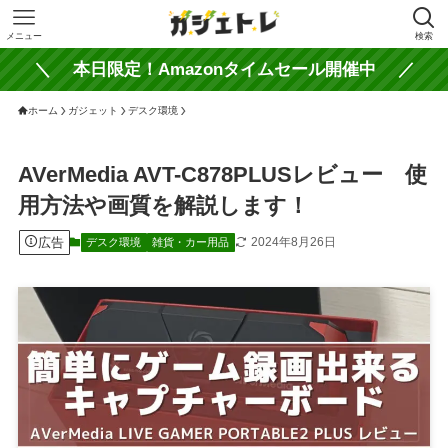
メニュー
検索
＼ 本日限定！Amazonタイムセール開催中 ／
ホーム
ガジェット
デスク環境
AVerMedia AVT-C878PLUSレビュー 使
用方法や画質を解説します！
広告
2024年8月26日
デスク環境
雑貨・カー用品