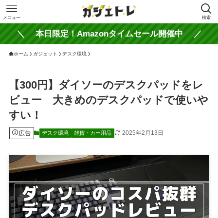
メニュー
検索
＼ 本日限定！Amazonタイムセール開催中 ／
ホーム
ガジェット
デスク環境
【300円】ダイソーのデスクパッドをレ
ビュー 大きめのデスクパッドで使いや
すい！
広告
2025年2月13日
デスク環境
雑貨・カー用品