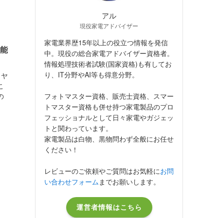
アル
現役家電アドバイザー
家電業界歴15年以上の役立つ情報を発信
機能
中。現役の総合家電アドバイザー資格者。
情報処理技術者試験(国家資格)も有してお
り、IT分野やAI等も得意分野。
イヤ
こ
フォトマスター資格、販売士資格、スマー
の
トマスター資格も併せ持つ家電製品のプロ
フェッショナルとして日々家電やガジェッ
トと関わっています。
家電製品は白物、黒物問わず全般にお任せ
ください！
レビューのご依頼やご質問はお気軽に
お問
い合わせフォーム
までお願いします。
運営者情報はこちら