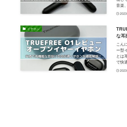
音楽、
202
TR
イヤホン
な耳
こん
ー型イ
とは
で快適
202