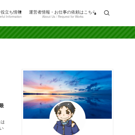
お役立ち情報
運営者情報・お仕事の依頼はこちら
eful Information
About Us / Request for Works
最
とは
い
、