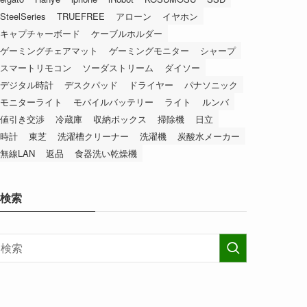
SteelSeries
TRUEFREE
アローン
イヤホン
キャプチャーボード
ケーブルホルダー
ゲーミングチェアマット
ゲーミングモニター
シャープ
スマートリモコン
ソーダストリーム
ダイソー
デジタル時計
デスクパッド
ドライヤー
パナソニック
モニターライト
モバイルバッテリー
ライト
ルンバ
値引き交渉
冷蔵庫
収納ボックス
掃除機
日立
時計
東芝
洗濯槽クリーナー
洗濯機
炭酸水メーカー
無線LAN
返品
食器洗い乾燥機
検索