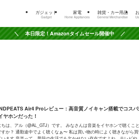
ガジェット
家電
雑貨・カー用品
Gadget
Home Appliances
General Merchandise
Us
＼ 本日限定！Amazonタイムセール開催中 ／
NDPEATS Air4 Proレビュー：高音質ノイキャン搭載でコスパ
イヤホンだった！
にちは、アル（@AL_GTJ）です。 みなさんは音楽をイヤホンで聴くこ
ですか？ 通勤途中でよく聴くなぁ〜 私は買い物の時によく聴きながら買
ています 音楽って、普段の生活でも欠かせない存在ですよね。テレビや