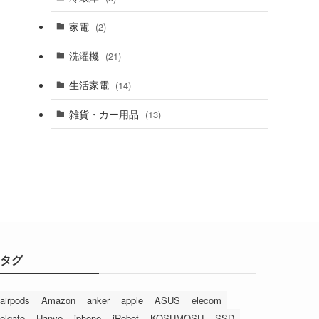
家電
(2)
洗濯機
(21)
生活家電
(14)
雑貨・カー用品
(13)
タグ
airpods
Amazon
anker
apple
ASUS
elecom
elgato
Hanye
iphone
iRobot
KOSUMOSU
SSD