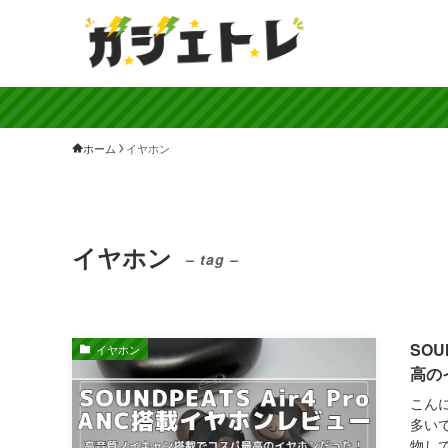
ホーム
イヤホン
イヤホン
– tag –
SOU
イヤホン
高の
こん
多い
物し