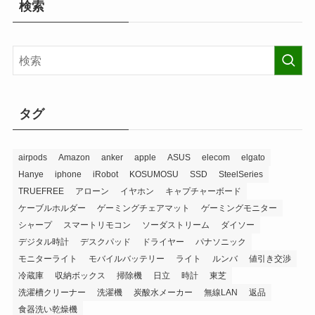
検索
タグ
airpods
Amazon
anker
apple
ASUS
elecom
elgato
Hanye
iphone
iRobot
KOSUMOSU
SSD
SteelSeries
TRUEFREE
アローン
イヤホン
キャプチャーボード
ケーブルホルダー
ゲーミングチェアマット
ゲーミングモニター
シャープ
スマートリモコン
ソーダストリーム
ダイソー
デジタル時計
デスクパッド
ドライヤー
パナソニック
モニターライト
モバイルバッテリー
ライト
ルンバ
値引き交渉
冷蔵庫
収納ボックス
掃除機
日立
時計
東芝
洗濯槽クリーナー
洗濯機
炭酸水メーカー
無線LAN
返品
食器洗い乾燥機