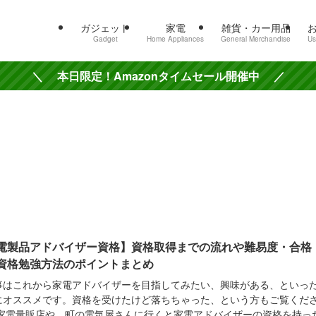
ガジェット
家電
雑貨・カー用品
Gadget
Home Appliances
General Merchandise
Us
＼ 本日限定！Amazonタイムセール開催中 ／
電製品アドバイザー資格】資格取得までの流れや難易度・合格
資格勉強方法のポイントまとめ
事はこれから家電アドバイザーを目指してみたい、興味がある、といっ
にオススメです。資格を受けたけど落ちちゃった、という方もご覧くだ
 家電量販店や、町の電気屋さんに行くと家電アドバイザーの資格を持っ