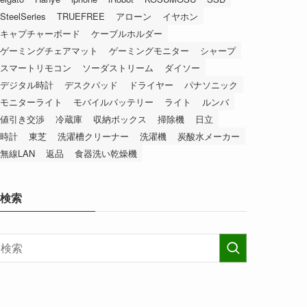
SteelSeries
TRUEFREE
アローン
イヤホン
キャプチャーボード
ケーブルホルダー
ゲーミングチェアマット
ゲーミングモニター
シャープ
スマートリモコン
ソーダストリーム
ダイソー
デジタル時計
デスクパッド
ドライヤー
パナソニック
モニターライト
モバイルバッテリー
ライト
ルンバ
値引き交渉
冷蔵庫
収納ボックス
掃除機
日立
時計
東芝
洗濯槽クリーナー
洗濯機
炭酸水メーカー
無線LAN
返品
食器洗い乾燥機
検索