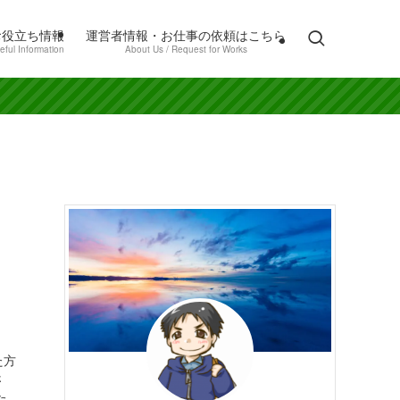
お役立ち情報
運営者情報・お仕事の依頼はこちら
eful Information
About Us / Request for Works
た方
さ
た