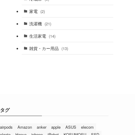
家電
(2)
洗濯機
(21)
生活家電
(14)
雑貨・カー用品
(13)
タグ
airpods
Amazon
anker
apple
ASUS
elecom
elgato
Hanye
iphone
iRobot
KOSUMOSU
SSD