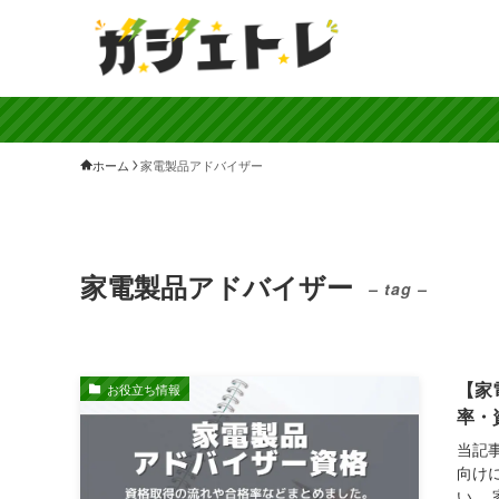
ホーム
家電製品アドバイザー
家電製品アドバイザー
– tag –
【家
お役立ち情報
率・
当記
向け
い。