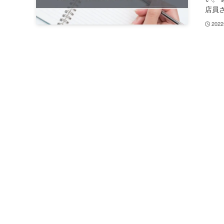
店員さ
202