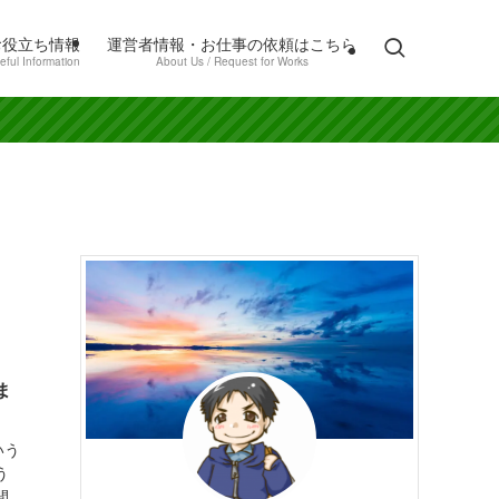
お役立ち情報
運営者情報・お仕事の依頼はこちら
eful Information
About Us / Request for Works
ま
いう
う
間