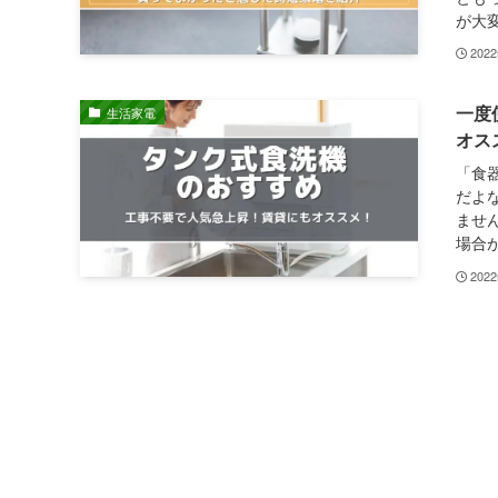
が大変
202
一度
生活家電
オス
「食
だよ
ませ
場合が
202