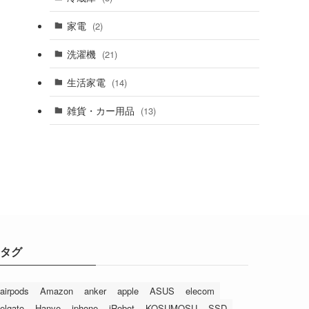
家電
(2)
洗濯機
(21)
生活家電
(14)
雑貨・カー用品
(13)
タグ
airpods
Amazon
anker
apple
ASUS
elecom
elgato
Hanye
iphone
iRobot
KOSUMOSU
SSD