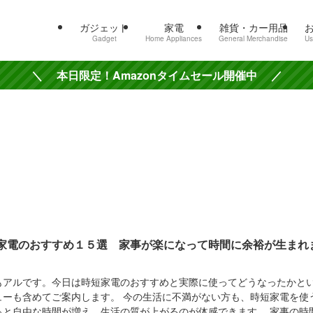
ガジェット
家電
雑貨・カー用品
Gadget
Home Appliances
General Merchandise
Us
＼ 本日限定！Amazonタイムセール開催中 ／
家電のおすすめ１５選 家事が楽になって時間に余裕が生まれ
もアルです。今日は時短家電のおすすめと実際に使ってどうなったかと
ューも含めてご案内します。 今の生活に不満がない方も、時短家電を使
っと自由な時間が増え、生活の質が上がるのが体感できます。 家事の時