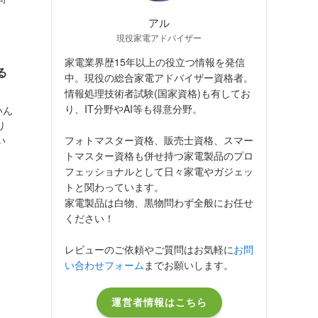
アル
現役家電アドバイザー
家電業界歴15年以上の役立つ情報を発信
る
中。現役の総合家電アドバイザー資格者。
情報処理技術者試験(国家資格)も有してお
り、IT分野やAI等も得意分野。
いん
り
フォトマスター資格、販売士資格、スマー
い
トマスター資格も併せ持つ家電製品のプロ
フェッショナルとして日々家電やガジェッ
トと関わっています。
家電製品は白物、黒物問わず全般にお任せ
ください！
レビューのご依頼やご質問はお気軽に
お問
い合わせフォーム
までお願いします。
運営者情報はこちら