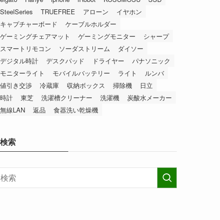
SteelSeries
TRUEFREE
アローン
イヤホン
キャプチャーボード
ケーブルホルダー
ゲーミングチェアマット
ゲーミングモニター
シャープ
スマートリモコン
ソーダストリーム
ダイソー
デジタル時計
デスクパッド
ドライヤー
パナソニック
モニターライト
モバイルバッテリー
ライト
ルンバ
値引き交渉
冷蔵庫
収納ボックス
掃除機
日立
時計
東芝
洗濯槽クリーナー
洗濯機
炭酸水メーカー
無線LAN
返品
食器洗い乾燥機
検索