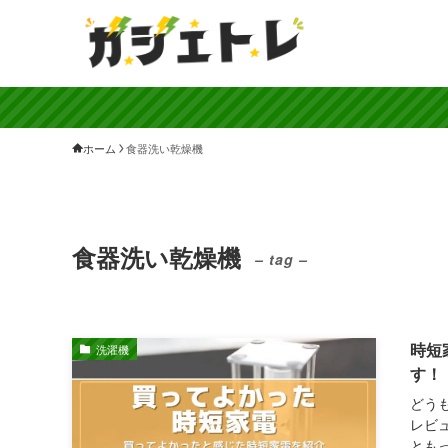
ホーム
食器洗い乾燥機
食器洗い乾燥機
– tag –
時短
洗濯機
す！
どう
レビ
とも