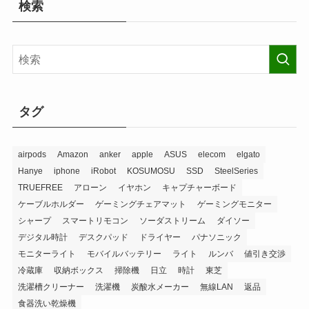
検索
タグ
airpods
Amazon
anker
apple
ASUS
elecom
elgato
Hanye
iphone
iRobot
KOSUMOSU
SSD
SteelSeries
TRUEFREE
アローン
イヤホン
キャプチャーボード
ケーブルホルダー
ゲーミングチェアマット
ゲーミングモニター
シャープ
スマートリモコン
ソーダストリーム
ダイソー
デジタル時計
デスクパッド
ドライヤー
パナソニック
モニターライト
モバイルバッテリー
ライト
ルンバ
値引き交渉
冷蔵庫
収納ボックス
掃除機
日立
時計
東芝
洗濯槽クリーナー
洗濯機
炭酸水メーカー
無線LAN
返品
食器洗い乾燥機