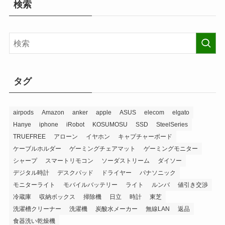
検索
タグ
airpods
Amazon
anker
apple
ASUS
elecom
elgato
Hanye
iphone
iRobot
KOSUMOSU
SSD
SteelSeries
TRUEFREE
アローン
イヤホン
キャプチャーボード
ケーブルホルダー
ゲーミングチェアマット
ゲーミングモニター
シャープ
スマートリモコン
ソーダストリーム
ダイソー
デジタル時計
デスクパッド
ドライヤー
パナソニック
モニターライト
モバイルバッテリー
ライト
ルンバ
値引き交渉
冷蔵庫
収納ボックス
掃除機
日立
時計
東芝
洗濯槽クリーナー
洗濯機
炭酸水メーカー
無線LAN
返品
食器洗い乾燥機