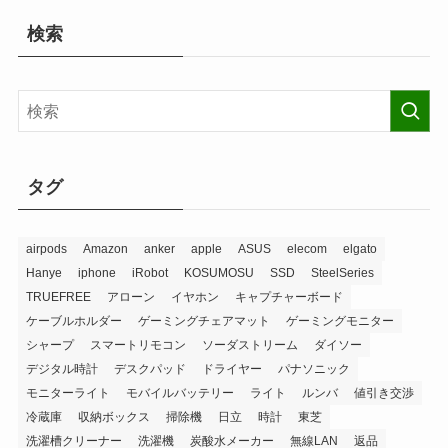
検索
タグ
airpods
Amazon
anker
apple
ASUS
elecom
elgato
Hanye
iphone
iRobot
KOSUMOSU
SSD
SteelSeries
TRUEFREE
アローン
イヤホン
キャプチャーボード
ケーブルホルダー
ゲーミングチェアマット
ゲーミングモニター
シャープ
スマートリモコン
ソーダストリーム
ダイソー
デジタル時計
デスクパッド
ドライヤー
パナソニック
モニターライト
モバイルバッテリー
ライト
ルンバ
値引き交渉
冷蔵庫
収納ボックス
掃除機
日立
時計
東芝
洗濯槽クリーナー
洗濯機
炭酸水メーカー
無線LAN
返品