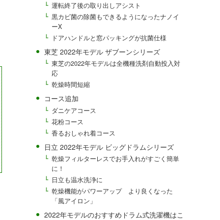
運転終了後の取り出しアシスト
黒カビ菌の除菌もできるようになったナノイ
ーX
ドアハンドルと窓パッキングが抗菌仕様
東芝 2022年モデル ザブーンシリーズ
東芝の2022年モデルは全機種洗剤自動投入対
応
乾燥時間短縮
コース追加
ダニケアコース
花粉コース
香るおしゃれ着コース
日立 2022年モデル ビッグドラムシリーズ
乾燥フィルターレスでお手入れがすごく簡単
に！
日立も温水洗浄に
乾燥機能がパワーアップ より良くなった
「風アイロン」
2022年モデルのおすすめドラム式洗濯機はこ