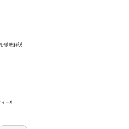
機を徹底解説
ズ
ノイーX