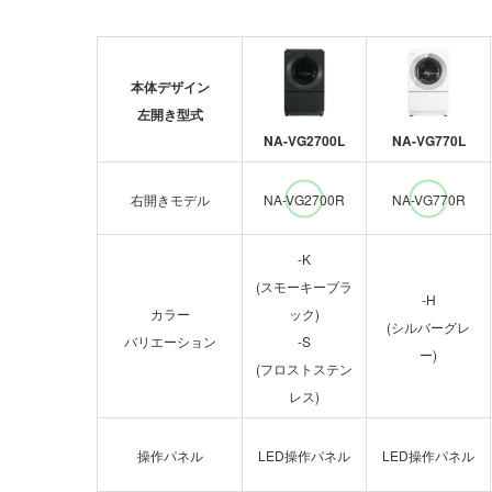
本体デザイン
左開き型式
NA-VG2700L
NA-VG770L
右開きモデル
NA-VG2700R
NA-VG770R
-K
(スモーキーブラ
-H
カラー
ック)
(シルバーグレ
バリエーション
-S
ー)
(フロストステン
レス)
操作パネル
LED操作パネル
LED操作パネル