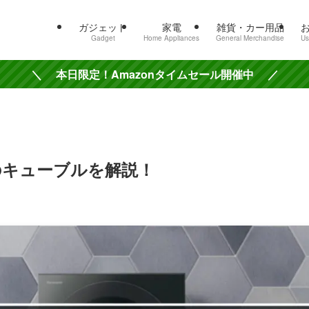
ガジェット
家電
雑貨・カー用品
Gadget
Home Appliances
General Merchandise
Us
＼ 本日限定！Amazonタイムセール開催中 ／
人気のキューブルを解説！