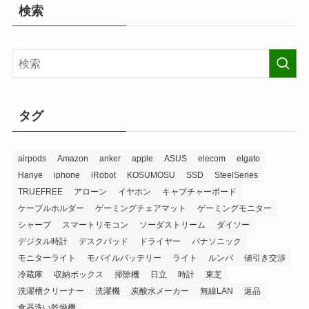
検索
タグ
airpods
Amazon
anker
apple
ASUS
elecom
elgato
Hanye
iphone
iRobot
KOSUMOSU
SSD
SteelSeries
TRUEFREE
アローン
イヤホン
キャプチャーボード
ケーブルホルダー
ゲーミングチェアマット
ゲーミングモニター
シャープ
スマートリモコン
ソーダストリーム
ダイソー
デジタル時計
デスクパッド
ドライヤー
パナソニック
モニターライト
モバイルバッテリー
ライト
ルンバ
値引き交渉
冷蔵庫
収納ボックス
掃除機
日立
時計
東芝
洗濯槽クリーナー
洗濯機
炭酸水メーカー
無線LAN
返品
食器洗い乾燥機