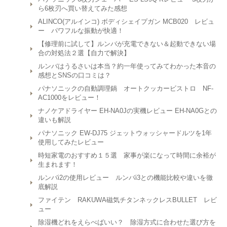
ら6枚刃へ買い替えてみた感想
ALINCO(アルインコ) ボディシェイプガン MCB020 レビュ
ー パワフルな振動が快適！
【修理前に試して】ルンバが充電できない＆起動できない場
合の対処法２選【自力で解決】
ルンバはうるさいは本当？約一年使ってみてわかった本音の
感想とSNSの口コミは？
パナソニックの自動調理鍋 オートクッカービストロ NF-
AC1000をレビュー！
ナノケアドライヤー EH-NA0Jの実機レビュー EH-NA0Gとの
違いも解説
パナソニック EW-DJ75 ジェットウォッシャードルツを1年
使用してみたレビュー
時短家電のおすすめ１５選 家事が楽になって時間に余裕が
生まれます！
ルンバi2の使用レビュー ルンバi3との機能比較や違いを徹
底解説
ファイテン RAKUWA磁気チタンネックレスBULLET レビ
ュー
除湿機どれをえらべばいい？ 除湿方式に合わせた選び方を