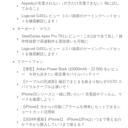
Airpodsが充電されない（片方だけ充電できない）時に試し
てみること
Logicool G431レビュー コスパ抜群のゲーミングヘッドセッ
トを徹底解説します！
キーボード・マウス
SteelSeries Apex Pro TKLレビュー！これ1台で全て良し！操
作性抜群で高速動作も普段使いも可能に
Logicool G431レビュー コスパ抜群のゲーミングヘッドセッ
トを徹底解説します！
スマートフォン
【薄型】Anker Power Bank (10000mAh・22.5W) をレビュ
ー 今持ち歩きたい新定番モバイルバッテリー
【ケーブルの完成形】磁石でまとまる絡まり知らずのCIO ス
パイラルケーブルは凄いぞ！
iPhone15シリーズと一緒に買いたい！充電器やフィルム、ケ
ースを厳選しよう！
【iPhone】今から○分後にアラームを簡単にセットできるシ
ョートカット活用術
【2024年最新】iPhone11、iPhone11Proはいつまで使えるの
か？今から購入していつまで使える？