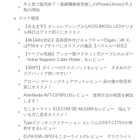
不人気で販売終了！後継機種発売無しのiPhone13miniが不人
気の理由
デスク環境
【光る文字】オシャレでシンプルなKOSUMOSU LEDデジタ
ル時計はデスク回りにオススメ
【4K144hz対応】高画質外付けキャプチャーElgato「4K X」
はPS5キャプチャーにオススメの逸品【パススルー対応】
【ケーブル収納】アンカー製マグネット式ケーブルホルダー
「Anker Magnetic Cable Holder」をレビュー
【300円】ダイソーのデスクパッドをレビュー 大きめのデ
スクパッドで使いやすい！
アローン ゲーミングチェアマットレビュー 床の傷や防音対
策にオススメ！
AVerMedia AVT-C878PLUSレビュー 使用方法や画質を解説
します！
モニターライト ELECOM DE-ML01BKをレビュー 悩んで
いる方に是非オススメ！
Type-Cドッキングステーション エレコムのDST-C17SVが便
利すぎるレビュー
ELPA EML-DP01モニターライトのレビュー デスクライト