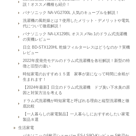
説！オススメ機種も紹介！
パナソニック NA-VG2700L 人気のキューブルを解説！
洗濯機の風乾燥とは？使用したメリット・デメリットや電気
代について徹底解説！
パナソニック NA-LX129BL オススメNo.1のドラム式洗濯機
の実機レビュー
日立 BD-STX120HL 乾燥フィルターレスはどうなのか？実機
レビュー
2022年度発売モデルのドラム式洗濯機を各社解説！新型の特
徴と旧型の違い
時短家電のおすすめ１５選 家事が楽になって時間に余裕が
生まれます！
【2024年最新】日立のドラム式洗濯機 ドブ臭い下水臭の原
因と対策方法を考える
ドラム式洗濯機が時短家電と呼ばれる理由と縦型洗濯機と徹
底比較
【一人暮らしの家電製品】一人暮らしにおすすめしたい家電
製品８選
生活家電
パナソニック6枚刃シェーバー ES-LS9Q-Kレビュー 5枚刃か