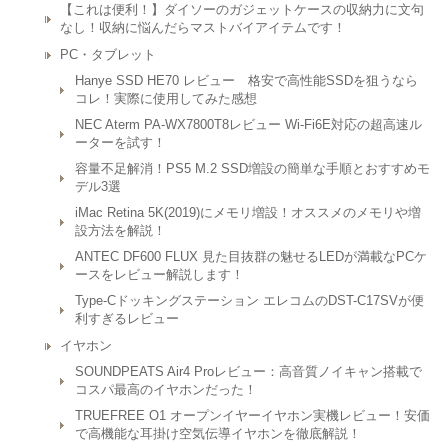
【これは便利！】ダイソーのガジェットケースの収納力に文句
なし！収納に悩んだらマストバイアイテムです！
PC・タブレット
Hanye SSD HE70 レビュー 格安で高性能SSDを狙うなら
コレ！実際に使用してみた感想
NEC Aterm PA-WX7800T8レビュー Wi-Fi6E対応の超高速ル
ーターを試す！
容量不足解消！PS5 M.2 SSD増設の簡単な手順とおすすめモ
デル3選
iMac Retina 5K(2019)にメモリ増設！オススメのメモリや増
設方法を解説！
ANTEC DF600 FLUX 見た目抜群の魅せるLEDが満載なPCケ
ースをレビュー解説します！
Type-Cドッキングステーション エレコムのDST-C17SVが便
利すぎるレビュー
イヤホン
SOUNDPEATS Air4 Proレビュー：高音質ノイキャン搭載で
コスパ最高のイヤホンだった！
TRUEFREE O1 オープンイヤーイヤホン実機レビュー！安価
で高機能な耳掛け空気伝導イヤホンを徹底解説！