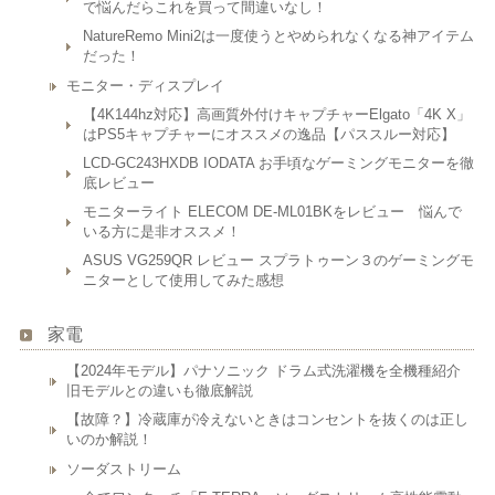
で悩んだらこれを買って間違いなし！
NatureRemo Mini2は一度使うとやめられなくなる神アイテム
だった！
モニター・ディスプレイ
【4K144hz対応】高画質外付けキャプチャーElgato「4K X」
はPS5キャプチャーにオススメの逸品【パススルー対応】
LCD-GC243HXDB IODATA お手頃なゲーミングモニターを徹
底レビュー
モニターライト ELECOM DE-ML01BKをレビュー 悩んで
いる方に是非オススメ！
ASUS VG259QR レビュー スプラトゥーン３のゲーミングモ
ニターとして使用してみた感想
家電
【2024年モデル】パナソニック ドラム式洗濯機を全機種紹介
旧モデルとの違いも徹底解説
【故障？】冷蔵庫が冷えないときはコンセントを抜くのは正し
いのか解説！
ソーダストリーム