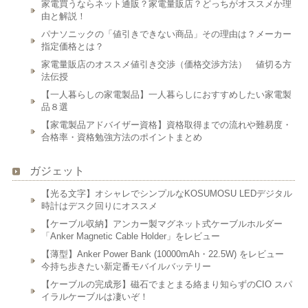
家電買うならネット通販？家電量販店？どっちがオススメか理
由と解説！
パナソニックの「値引きできない商品」その理由は？メーカー
指定価格とは？
家電量販店のオススメ値引き交渉（価格交渉方法） 値切る方
法伝授
【一人暮らしの家電製品】一人暮らしにおすすめしたい家電製
品８選
【家電製品アドバイザー資格】資格取得までの流れや難易度・
合格率・資格勉強方法のポイントまとめ
ガジェット
【光る文字】オシャレでシンプルなKOSUMOSU LEDデジタル
時計はデスク回りにオススメ
【ケーブル収納】アンカー製マグネット式ケーブルホルダー
「Anker Magnetic Cable Holder」をレビュー
【薄型】Anker Power Bank (10000mAh・22.5W) をレビュー
今持ち歩きたい新定番モバイルバッテリー
【ケーブルの完成形】磁石でまとまる絡まり知らずのCIO スパ
イラルケーブルは凄いぞ！