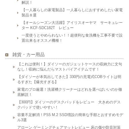
解説！
【一人暮らしの家電製品】一人暮らしにおすすめしたい家電
製品８選
【オールシーズン大活躍】アイリスオーヤマ サーキュレー
ター KCF-SDC182T レビュー
一度使うとやめられない！！超便利な食洗機を工事不要で設
置出来るオススメ機種！
雑貨・カー用品
【これは便利！】ダイソーのガジェットケースの収納力に文句
なし！収納に悩んだらマストバイアイテムです！
【ダイソーが本気出してきた】330円の充電式COBライトは明
るすぎた【爆光すぎる】
家電のプロ厳選！洗濯槽クリーナーはどれを選べばいいのか徹
底解説！
【300円】ダイソーのデスクパッドをレビュー 大きめのデス
クパッドで使いやすい！
容量不足解消！PS5 M.2 SSD増設の簡単な手順とおすすめモデ
ル3選
アローン ゲーミングチェアマットレビュー 床の傷や防音対策