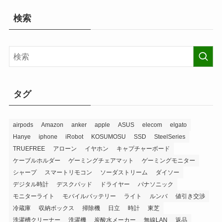
検索
タグ
airpods
Amazon
anker
apple
ASUS
elecom
elgato
Hanye
iphone
iRobot
KOSUMOSU
SSD
SteelSeries
TRUEFREE
アローン
イヤホン
キャプチャーボード
ケーブルホルダー
ゲーミングチェアマット
ゲーミングモニター
シャープ
スマートリモコン
ソーダストリーム
ダイソー
デジタル時計
デスクパッド
ドライヤー
パナソニック
モニターライト
モバイルバッテリー
ライト
ルンバ
値引き交渉
冷蔵庫
収納ボックス
掃除機
日立
時計
東芝
洗濯槽クリーナー
洗濯機
炭酸水メーカー
無線LAN
返品