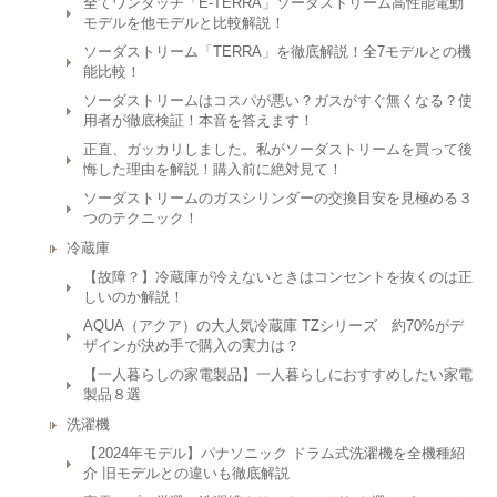
全てワンタッチ「E-TERRA」ソーダストリーム高性能電動
モデルを他モデルと比較解説！
ソーダストリーム「TERRA」を徹底解説！全7モデルとの機
能比較！
ソーダストリームはコスパが悪い？ガスがすぐ無くなる？使
用者が徹底検証！本音を答えます！
正直、ガッカリしました。私がソーダストリームを買って後
悔した理由を解説！購入前に絶対見て！
ソーダストリームのガスシリンダーの交換目安を見極める３
つのテクニック！
冷蔵庫
【故障？】冷蔵庫が冷えないときはコンセントを抜くのは正
しいのか解説！
AQUA（アクア）の大人気冷蔵庫 TZシリーズ 約70%がデ
ザインが決め手で購入の実力は？
【一人暮らしの家電製品】一人暮らしにおすすめしたい家電
製品８選
洗濯機
【2024年モデル】パナソニック ドラム式洗濯機を全機種紹
介 旧モデルとの違いも徹底解説